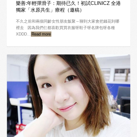
樂善:年輕彈滑子：期待已久！初試CLINICZ 全港
獨家「水原共生」療程（邀稿）
不久之前和兩個同齡女性朋友飯聚～聊到大家會把錢花到哪
裡去 因為我們仨都喜歡買買衣服呀鞋子呀名牌包呀各種
XDDD…
Read more