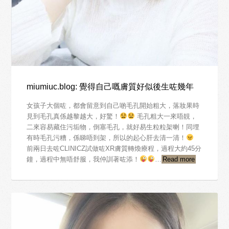
miumiuc.blog: 覺得自己嘅膚質好似後生咗幾年
女孩子大個咗，都會留意到自己啲毛孔開始粗大，落妝果時
見到毛孔真係越黎越大，好驚！
毛孔粗大一來唔靚，
二來容易藏住污垢物，倒塞毛孔，就好易生粒粒架喇！同埋
有時毛孔污糟，係睇唔到架，所以的起心肝去清一清！
前兩日去咗CLINICZ試做咗XR膚質轉煥療程，過程大約45分
鐘，過程中無唔舒服，我仲訓著咗添！
…
Read more