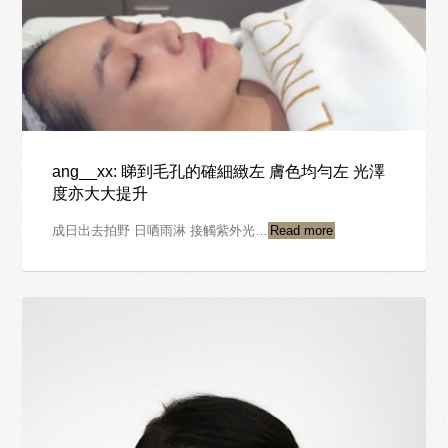
ang__xx: 睇到毛孔的確細緻左 膚色均勻左 光澤
度亦大大提升
成日出去拍野 日哂雨淋 接觸紫外光…
Read more