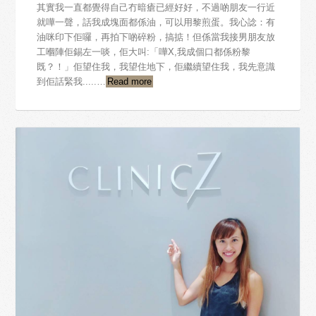
其實我一直都覺得自己冇暗瘡已經好好，不過啲朋友一行近
就嘩一聲，話我成塊面都係油，可以用黎煎蛋。我心諗：有
油咪印下佢囉，再拍下啲碎粉，搞掂！但係當我接男朋友放
工嗰陣佢錫左一啖，佢大叫:「嘩X,我成個口都係粉黎
既？！」佢望住我，我望住地下，佢繼續望住我，我先意識
到佢話緊我.....…
Read more