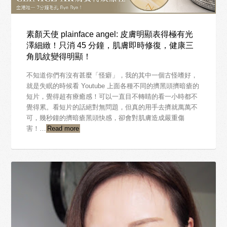
素顏天使 plainface angel: 皮膚明顯表得極有光
澤細緻！只消 45 分鐘，肌膚即時修復，健康三
角肌紋變得明顯！
不知道你們有沒有甚麼「怪癖」，我的其中一個古怪嗜好，
就是失眠的時候看 Youtube 上面各種不同的擠黑頭擠暗瘡的
短片，覺得超有療癒感！可以一直目不轉睛的看一小時都不
覺得累。看短片的話絕對無問題，但真的用手去擠就萬萬不
可，幾秒鐘的擠暗瘡黑頭快感，卻會對肌膚造成嚴重傷
害！…
Read more