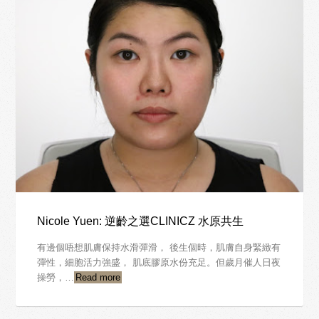
Nicole Yuen: 逆齡之選CLINICZ 水原共生
有邊個唔想肌膚保持水滑彈滑， 後生個時，肌膚自身緊緻有
彈性，細胞活力強盛， 肌底膠原水份充足。但歲月催人日夜
操勞，…
Read more