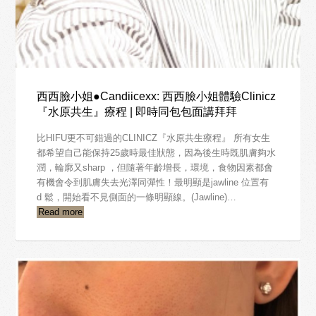
西西臉小姐●Candiicexx: 西西臉小姐體驗Clinicz
『水原共生』療程 | 即時同包包面講拜拜
比HIFU更不可錯過的CLINICZ『水原共生療程』 所有女生
都希望自己能保持25歲時最佳狀態，因為後生時既肌膚夠水
潤，輪廓又sharp ，但隨著年齡增長，環境，食物因素都會
有機會令到肌膚失去光澤同彈性！最明顯是jawline 位置有
d 鬆，開始看不見側面的一條明顯線。(Jawline)…
Read more