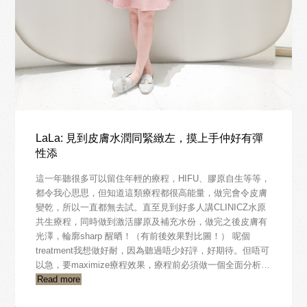
LaLa: 見到皮膚水潤同緊緻左，摸上手仲好有彈
性添
這一年聽很多可以留住年輕的療程，HIFU、膠原自生等等，
都令我心思思，但知道這類療程都很高能量，做完會令皮膚
變乾，所以一直都無去試。直至見到好多人講CLINICZ水原
共生療程，同時做到激活膠原及補充水份，做完之後皮膚有
光澤，輪廓sharp 醒晒！（有前後效果對比圖！） 呢個
treatment我想做好耐，因為聽過唔少好評，好期待。但唔可
以急，要maximize療程效果，療程前必須做一個全面分析…
Read more