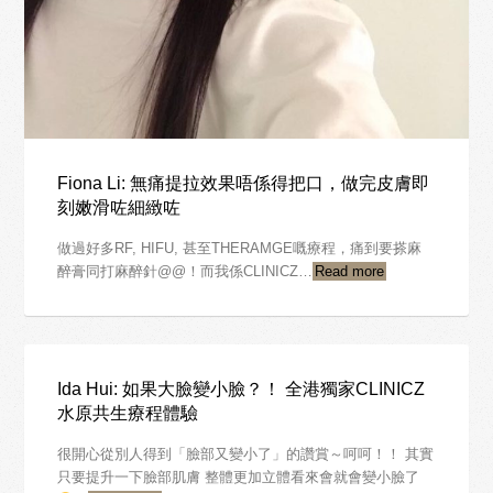
Fiona Li: 無痛提拉效果唔係得把口，做完皮膚即
刻嫩滑咗細緻咗
做過好多RF, HIFU, 甚至THERAMGE嘅療程，痛到要搽麻
醉膏同打麻醉針@@！而我係CLINICZ…
Read more
Ida Hui: 如果大臉變小臉？！ 全港獨家CLINICZ
水原共生療程體驗
很開心從別人得到「臉部又變小了」的讚賞～呵呵！！ 其實
只要提升一下臉部肌膚 整體更加立體看來會就會變小臉了