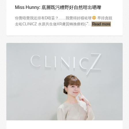
Miss Hunny: 底層既污糟野好自然咁出哂嚟
你覺唔覺我近排有D唔妥？......我覺得好樣咗呀
早排貪靚
去咗CLINICZ 水原共生做XR膚質轉換療程(˶‾᷄…
Read more