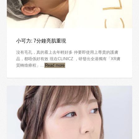
小可力: 7分鐘亮肌重現
沒有毛孔，真的看上去年輕好多 仲要即使用上尊貴的護膚
品，都唔係好有效 現在CLINICZ ，研發出全港獨有「XR膚
質轉煥療程」…
Read more