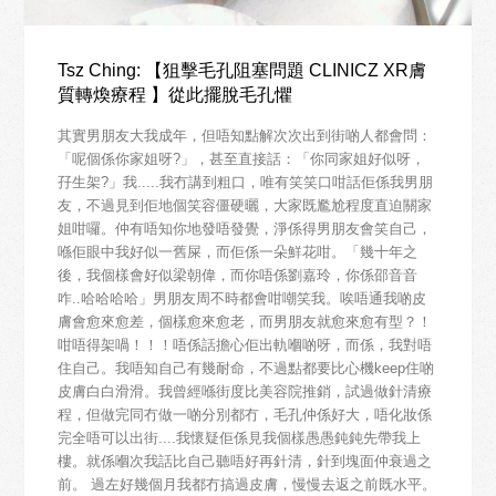
Tsz Ching: 【狙擊毛孔阻塞問題 CLINICZ XR膚
質轉煥療程 】從此擺脫毛孔懼
其實男朋友大我成年，但唔知點解次次出到街啲人都會問：
「呢個係你家姐呀?」，甚至直接話：「你同家姐好似呀，
孖生架?」我.....我冇講到粗口，唯有笑笑口咁話佢係我男朋
友，不過見到佢地個笑容僵硬曬，大家既尷尬程度直迫關家
姐咁囉。仲有唔知你地發唔發覺，淨係得男朋友會笑自己，
喺佢眼中我好似一舊屎，而佢係一朵鮮花咁。「幾十年之
後，我個樣會好似梁朝偉，而你唔係劉嘉玲，你係邵音音
咋..哈哈哈哈」男朋友周不時都會咁嘲笑我。唉唔通我啲皮
膚會愈來愈差，個樣愈來愈老，而男朋友就愈來愈有型？！
咁唔得架喎！！！唔係話擔心佢出軌嗰啲呀，而係，我對唔
住自己。我唔知自己有幾耐命，不過點都要比心機keep住啲
皮膚白白滑滑。我曾經喺街度比美容院推銷，試過做針清療
程，但做完同冇做一啲分別都冇，毛孔仲係好大，唔化妝係
完全唔可以出街....我懷疑佢係見我個樣愚愚鈍鈍先帶我上
樓。就係嗰次我話比自己聽唔好再針清，針到塊面仲衰過之
前。 過左好幾個月我都冇搞過皮膚，慢慢去返之前既水平。