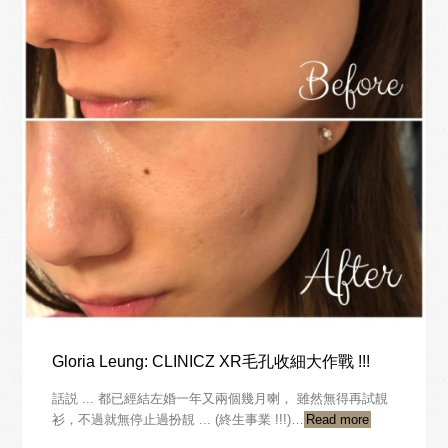
Gloria Leung: CLINICZ XR毛孔收細大作戰 !!!
話説 ... 都已經結左婚一年又兩個幾月喇， 雖然無得再試靚
衫，不過就無停止過扮靚 ... (終生事業 !!!)…
Read more