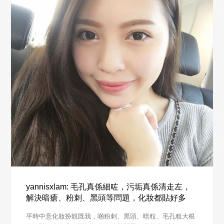
yannisxlam: 毛孔真係細咗，污垢真係清走左，
解決暗瘡、粉刺、黑頭等問題，化妝都貼好多
平時中意化妝扮靚既我，啲粉刺、黑頭、暗粒、毛孔粗大根