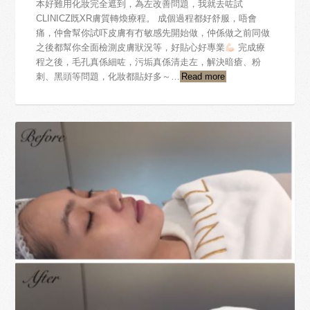
本好難用化妝完全遮到，為左改善問題，我就去咗試
CLINICZ既XR膚質轉煥療程。 成個過程都好舒服，唔會
痛，仲會幫你試吓皮膚有冇敏感先開始做，仲係做之前同做
之後都幫你全面檢測皮膚狀況等，好貼心好專業
完成療
程之後，毛孔真係細咗，污垢真係清走左，解決暗瘡、粉
刺、黑頭等問題，化妝都貼好多～…
Read more