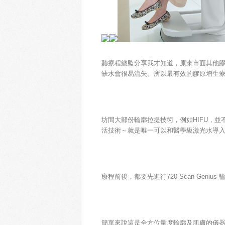
聽療程總監分享我才知道，原來市面其他
缺水會很易流失。所以最有效的膠原增生
坊間大部份輪廓拉提技術，例如HIFU，並不
活技術～就是唯一可以和醫學級激光水導入科技～
療程前後，都要先進行720 Scan Geniu
簡單來說這是全方位量度輪廓及肌膚的儀