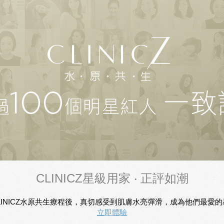
CLINICZ星級用家 ‧ 正評如潮
INICZ水原共生療程後，真切感受到肌膚水亮彈滑，成為他們最愛的星級T
立即體驗