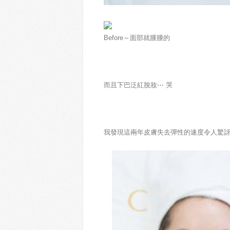
Before～面部就腫腫的
而且下巴泛紅脫妝⋯ 哭
我發現這兩年皮膚失去彈性的速度令人驚訝