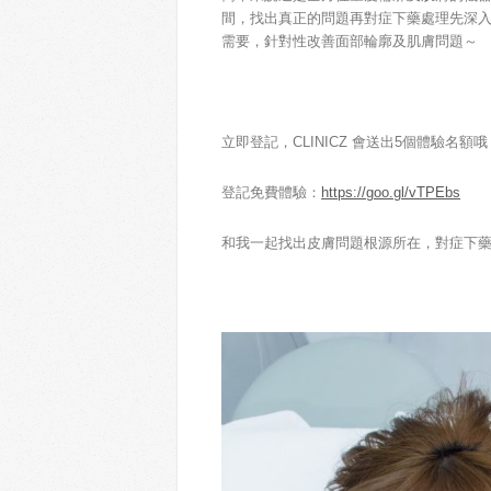
間，找出真正的問題再對症下藥處理先深
需要，針對性改善面部輪廓及肌膚問題～
立即登記，CLINICZ 會送出5個體驗名額哦
登記免費體驗：
https://goo.gl/vTPEbs
和我一起找出皮膚問題根源所在，對症下