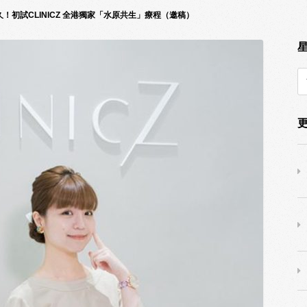
！初試CLINICZ 全港獨家「水原共生」療程（邀稿）