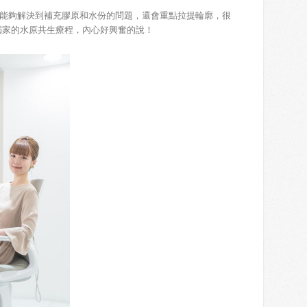
好，能夠解決到補充膠原和水份的問題，還會重點拉提輪廓，很
全港獨家的水原共生療程，內心好興奮的說！