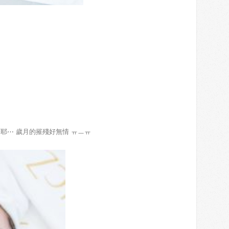
耶⋯ 歲月的摧殘好無情 ㅠㅡㅠ