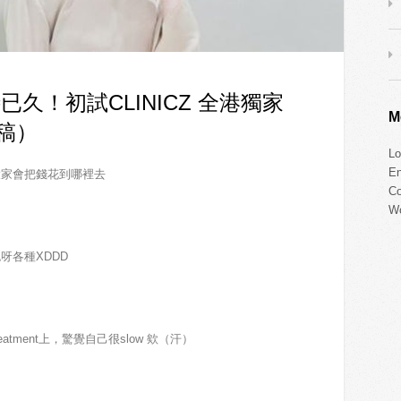
久！初試CLINICZ 全港獨家
M
稿）
Lo
En
大家會把錢花到哪裡去
C
Wo
呀各種XDDD
tment上，驚覺自己很slow 欸（汗）