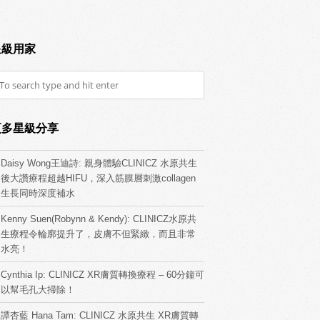
星級用家
更多星級分享
Daisy Wong王迪詩: 親身體驗CLINICZ 水原共生
後大讚療程超越HIFU，深入筋膜層刺激collagen
生長同時深度補水
Kenny Suen(Robynn & Kendy): CLINICZ水原共
生療程令輪廓提升了，皮膚不但緊緻，而且非常
水亮！
Cynthia Ip: CLINICZ XR膚質轉換療程 – 60分鐘可
以幫毛孔大掃除！
譚杏藍 Hana Tam: CLINICZ 水原共生 XR膚質轉