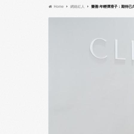
Home
網絡紅人
樂善:年輕彈滑子：期待已久