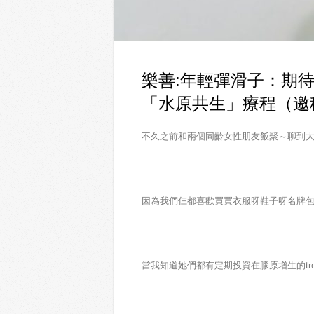
樂善:年輕彈滑子：期待已
「水原共生」療程（邀
不久之前和兩個同齡女性朋友飯聚～聊到
因為我們仨都喜歡買買衣服呀鞋子呀名牌包
當我知道她們都有定期投資在膠原增生的trea