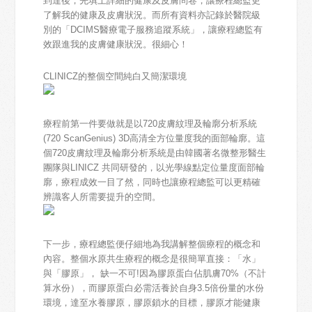
到達後，先填上詳細的健康及皮膚問卷，讓療程總監更
了解我的健康及皮膚狀況。而所有資料亦記錄於醫院級
別的「DCIMS醫療電子服務追蹤系統」，讓療程總監有
效跟進我的皮膚健康狀況。很細心！
CLINICZ的整個空間純白又簡潔環境
療程前第一件要做就是以
720皮膚紋理及輪廓分析系統
(720 Scan
Genius)
3D高清全方位量度我的面部輪廓。這
個720皮膚紋理及輪廓分析系統是由韓國著名微整形醫生
團隊與LINICZ 共同研發的，以光學線點定位量度面部輪
廓，療程成效一目了然，同時也讓療程總監可以更精確
辨識客人所需要提升的空間。
下一步，療程總監便仔細地為我講解整個療程的概念和
內容。整個水原共生療程的概念是很簡單直接：「水」
與「膠原」， 缺一不可!因為膠原蛋白佔肌膚70%（不計
算水份），而膠原蛋白必需活養於自身3.5倍份量的水份
環境，達至水養膠原，膠原鎖水的目標，膠原才能健康