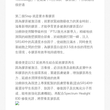
很舒適
第二個Step 就是要水養膠原
因為膠原被激活後，就要抓緊細胞吸收力的黃金時刻，
滋養新增的膠原，才能孕育更多健康的膠原蛋白!
治療師使用醫學級科技「PTLI激光水脈導入」精確地偵
測我的細胞壁膜開合節奏，於細胞膜打開一瞬，注入
SR140中的高濃度水份因子，使細胞注滿水，同時會充
塞細胞之間的空隙，為膠原蛋白提供3.5倍水份的理想共
生環境，令膠原有效率地持續增生。
最後便是以S2 延效再生組合延效膠原再生
因為膠原被激活、活養後，必須改善及啟動真皮層中水
和膠原的共生循環系統，重建肌膚健康，增強膠原再生
力，延續水潤彈滑和緊緻的效果
治療師先為我塗上專業配製的肌膚營養素(是由SR140中
嚴選珍罕生長因子、肽因子、修復因子及抗氧化分子而
成，能有效強化肌膚機能)。再配合Spectrum Healight
830 修復光譜，將營養直滲肌底