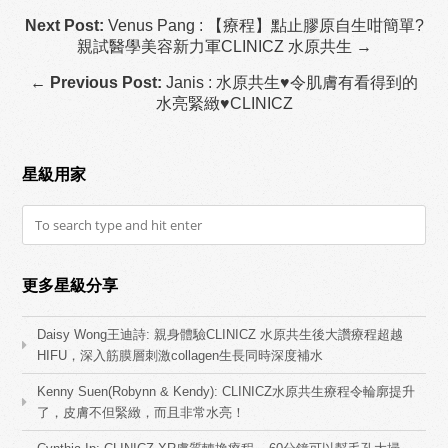
Next Post:
Venus Pang : 【療程】點止膠原自生咁簡單?
親試醫學美容新力軍CLINICZ 水原共生 →
←
Previous Post:
Janis : 水原共生♥令肌膚有看得到的
水亮緊緻♥CLINICZ
星級用家
更多星級分享
Daisy Wong王迪詩: 親身體驗CLINICZ 水原共生後大讚療程超越
HIFU，深入筋膜層刺激collagen生長同時深度補水
Kenny Suen(Robynn & Kendy): CLINICZ水原共生療程令輪廓提升
了，皮膚不但緊緻，而且非常水亮！