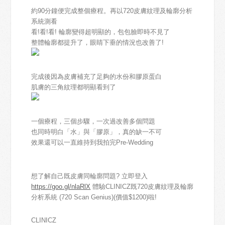
約90分鐘便完成整個療程。再以720皮膚紋理及輪廓分析
系統測看
看!看!看! 輪廓變得超明顯的，包包臉即時不見了
整體輪廓都提升了，眼睛下垂的情況也改善了!
完成後因為皮膚補充了足夠的水份和膠原蛋白
肌膚的三角紋理都明顯看到了
一個療程，三個步驟，一次過改善多個問題
也同時明白「水」與「膠原」，真的缺一不可
效果還可以一直維持到我拍完Pre-Wedding
想了解自己既皮膚同輪廓問題? 立即登入
https://goo.gl/nlaRlX
體驗CLINICZ既720皮膚紋理及輪廓
分析系統 (720 Scan Genius)(價值$1200)啦!
CLINICZ