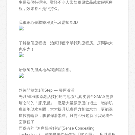
生長及保持彈性。難怪不少人常飲膠原飲品或做膠原療
程，效果都不是很持久。
我很細心聽取療程資訊及需知XDD
了解整個療程後，治療師便來帶我到療程房。房間夠大
也多光！
治療師先溫柔地為我清潔面部。
然後開始第1個Step — 膠原激活
先以MDS膠原激活技術均勻地激活真皮層至SMAS筋膜
層之間的「膠原層」，激活大量膠原蛋白增生，增加肌
膚細胞儲水空間，大大提升肌膚彈力和鎖水力，更能深
度拉提輪廓，肌膚彈滑緊緻。只需20分鐘就可以完成全
面療程了!
而獨有的 “無痛觸感科技”(Sense Concealing
Technology) ，使能量平均分佈於「膠原層」，所以過程