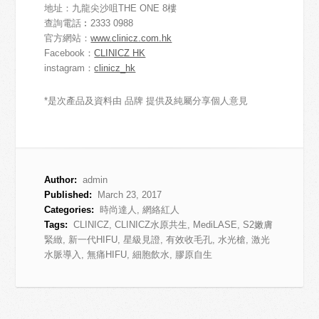
地址：九龍尖沙咀THE ONE 8樓
查詢電話︰2333 0988
官方網站：
www.clinicz.com.hk
Facebook：
CLINICZ HK
instagram：
clinicz_hk
*是次產品及資料由 品牌 提供及純屬分享個人意見
Author:
admin
Published:
March 23, 2017
Categories:
時尚達人
,
網絡紅人
Tags:
CLINICZ
,
CLINICZ水原共生
,
MediLASE
,
S2嫩膚
緊緻
,
新一代HIFU
,
星級見證
,
有效收毛孔
,
水光槍
,
激光
水脈導入
,
無痛HIFU
,
細胞飲水
,
膠原自生