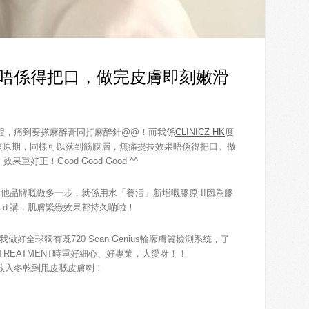
提拉效果唔係得把口，做完皮膚即刻嫩滑
GE嘅療程，痛到要搽麻醉膏同打麻醉針@@！而我係
CLINICZ HK
度
復原期，同樣可以落到筋膜層，無痛提拉效果唔係得把口。做
好正！Good Good Good ^^
他品牌嘅做多一步，就係用水「養活」新增嘅膠原 !!因為膠
單ｄ講，肌膚緊緻效果都持久啲啦！
做好全球獨有既720 Scan Genius輪廓膚質檢測系統，了
做TREATMENT時重好細心、好專業，大愛呀！！
救入冬乾到甩皮嘅皮膚喇！