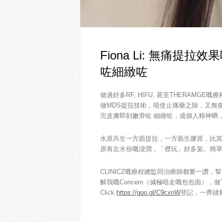
Fiona Li: 無痛
咗細緻咗
做過好多RF, HIFU, 甚至THERAM
做MDS提拉技術，唔使止痛藥之除，又無
完皮膚即刻嫩滑咗 細緻咗，成個人精神晒，效果重
水原共生一方面提拉，一方面生膠原，比其
原有左水份嘅浸潤，「襟玩」好多架。簡
CLINICZ嘅療程總監同治療師都要一讚，幫我
解我嘅Concern（減極唔走嘅包包面），
Click
https://goo.gl/C9cxnW
登記，一齊拯