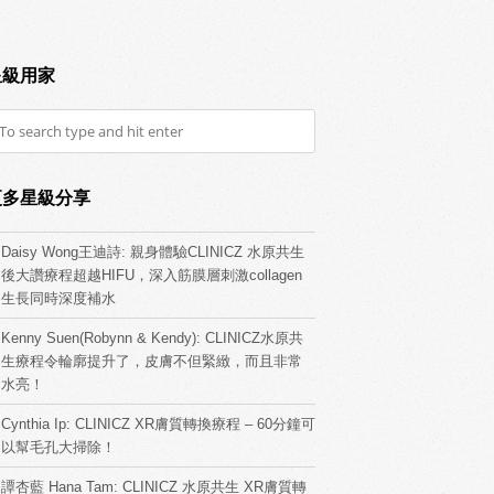
星級用家
更多星級分享
Daisy Wong王迪詩: 親身體驗CLINICZ 水原共生
後大讚療程超越HIFU，深入筋膜層刺激collagen
生長同時深度補水
Kenny Suen(Robynn & Kendy): CLINICZ水原共
生療程令輪廓提升了，皮膚不但緊緻，而且非常
水亮！
Cynthia Ip: CLINICZ XR膚質轉換療程 – 60分鐘可
以幫毛孔大掃除！
譚杏藍 Hana Tam: CLINICZ 水原共生 XR膚質轉