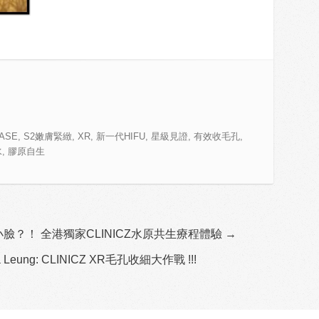
LASE
,
S2嫩膚緊緻
,
XR
,
新一代HIFU
,
星級見證
,
有效收毛孔
,
水
,
膠原自生
臉變小臉？！ 全港獨家CLINICZ水原共生療程體驗 →
a Leung: CLINICZ XR毛孔收細大作戰 !!!