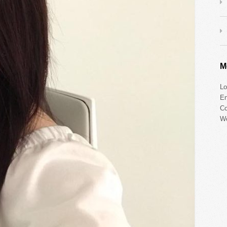
M
Lo
En
C
Wo