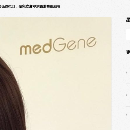
拉效果唔係得把口，做完皮膚即刻嫩滑咗細緻咗