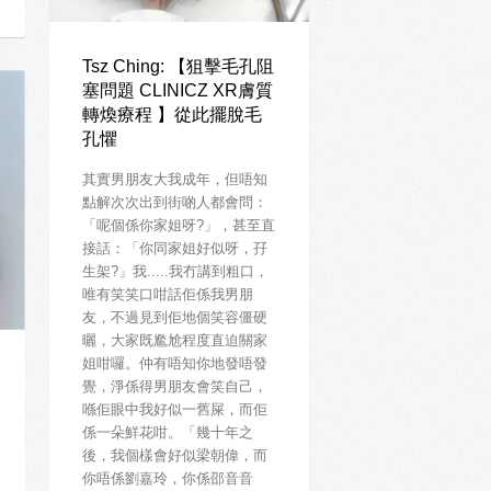
Tsz Ching: 【狙擊毛孔阻
塞問題 CLINICZ XR膚質
轉煥療程 】從此擺脫毛
孔懼
其實男朋友大我成年，但唔知
點解次次出到街啲人都會問：
「呢個係你家姐呀?」，甚至直
接話：「你同家姐好似呀，孖
生架?」我.....我冇講到粗口，
唯有笑笑口咁話佢係我男朋
友，不過見到佢地個笑容僵硬
曬，大家既尷尬程度直迫關家
姐咁囉。仲有唔知你地發唔發
覺，淨係得男朋友會笑自己，
喺佢眼中我好似一舊屎，而佢
係一朵鮮花咁。「幾十年之
後，我個樣會好似梁朝偉，而
你唔係劉嘉玲，你係邵音音