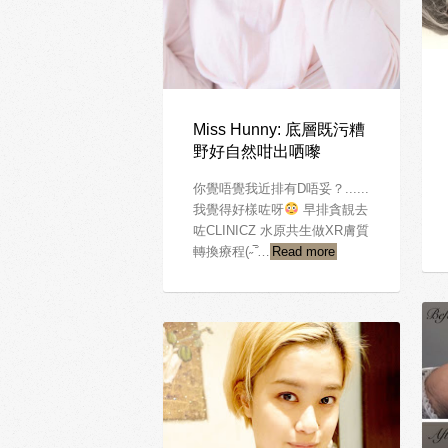
Miss Hunny: 底層既污糟
野好自然咁出哂嚟
你覺唔覺我近排有D唔妥？......
我覺得好樣咗呀
早排貪靚去
咗CLINICZ 水原共生做XR膚質
轉換療程(˶‾᷄…
Read more