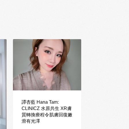
譚杏藍 Hana Tam:
CLINICZ 水原共生 XR膚
質轉換療程令肌膚回復嫩
滑有光澤