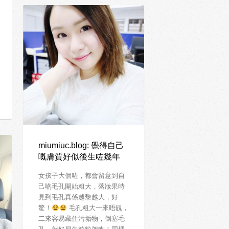
miumiuc.blog: 覺得自己
嘅膚質好似後生咗幾年
女孩子大個咗，都會留意到自
己啲毛孔開始粗大，落妝果時
見到毛孔真係越黎越大，好
驚！
毛孔粗大一來唔靚，
二來容易藏住污垢物，倒塞毛