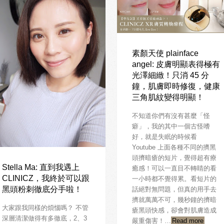
素顏天使 plainface
angel: 皮膚明顯表得極有
光澤細緻！只消 45 分
鐘，肌膚即時修復，健康
三角肌紋變得明顯！
不知道你們有沒有甚麼「怪
癖」，我的其中一個古怪嗜
好，就是失眠的時候看
Youtube 上面各種不同的擠黑
頭擠暗瘡的短片，覺得超有療
Stella Ma: 直到我遇上
癒感！可以一直目不轉睛的看
CLINICZ，我終於可以跟
一小時都不覺得累。看短片的
黑頭粉刺徹底分手啦！
話絕對無問題，但真的用手去
擠就萬萬不可，幾秒鐘的擠暗
大家跟我同樣的煩惱嗎？ 不管
瘡黑頭快感，卻會對肌膚造成
深層清潔做得有多徹底，2、3
嚴重傷害！…
Read more