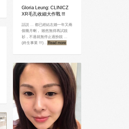
Gloria Leung: CLINICZ
XR毛孔收細大作戰 !!!
話説 ... 都已經結左婚一年又兩
個幾月喇， 雖然無得再試靚
衫，不過就無停止過扮靚 ...
(終生事業 !!!)…
Read more