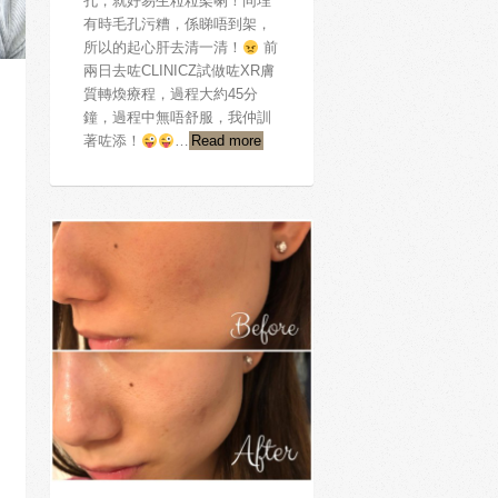
孔，就好易生粒粒架喇！同埋
有時毛孔污糟，係睇唔到架，
所以的起心肝去清一清！
前
兩日去咗CLINICZ試做咗XR膚
質轉煥療程，過程大約45分
鐘，過程中無唔舒服，我仲訓
著咗添！
…
Read more