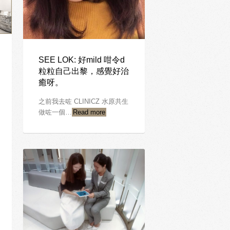
SEE LOK: 好mild 咁令d
粒粒自己出黎，感覺好治
癒呀。
之前我去咗 CLINICZ 水原共生
做咗一個…
Read more