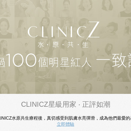
CLINICZ星級用家 ‧ 正評如潮
INICZ水原共生療程後，真切感受到肌膚水亮彈滑，成為他們最愛的星級T
立即體驗