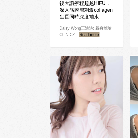
後大讚療程超越HIFU，
深入筋膜層刺激collagen
生長同時深度補水
Daisy Wong王迪詩: 親身體驗
CLINICZ…
Read more