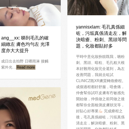
yannisxlam: 毛孔真係細
咗，污垢真係清走左，解
ang__xx: 睇到毛孔的確
決暗瘡、粉刺、黑頭等問
細緻左 膚色均勻左 光澤
題，化妝都貼好多
度亦大大提升
平時中意化妝扮靚既我，啲粉
成日出去拍野 日哂雨淋 接觸
刺、黑頭、暗粒、毛孔粗大根
紫外光…
Read more
本好難用化妝完全遮到，為左
改善問題，我就去咗試
CLINICZ既XR膚質轉煥療程。
成個過程都好舒服，唔會痛，
仲會幫你試吓皮膚有冇敏感先
開始做，仲係做之前同做之後
都幫你全面檢測皮膚狀況等，
好貼心好專業
完成療程之
後，毛孔真係細咗，污垢真係
清走左，解決暗瘡、粉刺、黑