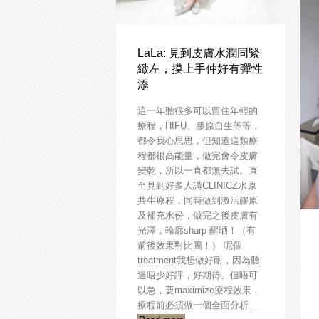
LaLa: 見到皮膚水潤同緊
緻左，摸上手仲好有彈性
添
這一年聽很多可以留住年輕的
療程，HIFU、膠原自生等等，
都令我心思思，但知道這類療
程都很高能量，做完會令皮膚
變乾，所以一直都無去試。直
至見到好多人講CLINICZ水原
共生療程，同時做到激活膠原
及補充水份，做完之後皮膚有
光澤，輪廓sharp 醒晒！（有
前後效果對比圖！） 呢個
treatment我想做好耐，因為聽
過唔少好評，好期待。但唔可
以急，要maximize療程效果，
療程前必須做一個全面分析…