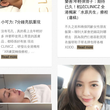
樂善:年輕彈滑子：期待
已久！初試CLINICZ 全
港獨家「水原共生」療程
（邀稿）
小可力: 7分鐘亮肌重現
不久之前和兩個同齡女性朋友
沒有毛孔，真的看上去年輕好
飯聚～聊到大家會把錢花到哪
多 仲要即使用上尊貴的護膚
裡去 因為我們仨都喜歡買買
品，都唔係好有效 現在
衣服呀鞋子呀名牌包呀各種
CLINICZ ，研發出全港獨有
XDDD…
Read more
「XR膚質轉煥療程」…
Read more