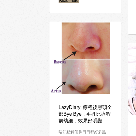
Read more
LazyDiary: 療程後黑頭全
部Bye Bye，毛孔比療程
前幼細，效果好明顯
唔知點解個鼻日日都好多黑