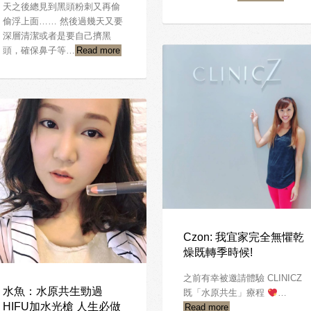
天之後總見到黑頭粉刺又再偷
偷浮上面…… 然後過幾天又要
深層清潔或者是要自己擠黑
頭，確保鼻子等…
Read more
Czon: 我宜家完全無懼乾
燥既轉季時候!
之前有幸被邀請體驗 CLINICZ
水魚：水原共生勁過
既「水原共生」療程
…
HIFU加水光槍 人生必做
Read more