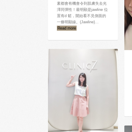
素都會有機會令到肌膚失去光
澤同彈性！最明顯是jawline 位
置有d 鬆，開始看不見側面的
一條明顯線。(Jawline)…
Read more