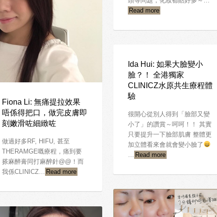
頭等問題，化妝都貼好多～…
Read more
Ida Hui: 如果大臉變小
臉？！ 全港獨家
CLINICZ水原共生療程體
驗
Fiona Li: 無痛提拉效果
唔係得把口，做完皮膚即
很開心從別人得到「臉部又變
刻嫩滑咗細緻咗
小了」的讚賞～呵呵！！ 其實
只要提升一下臉部肌膚 整體更
做過好多RF, HIFU, 甚至
加立體看來會就會變小臉了
THERAMGE嘅療程，痛到要
…
Read more
搽麻醉膏同打麻醉針@@！而
我係CLINICZ…
Read more