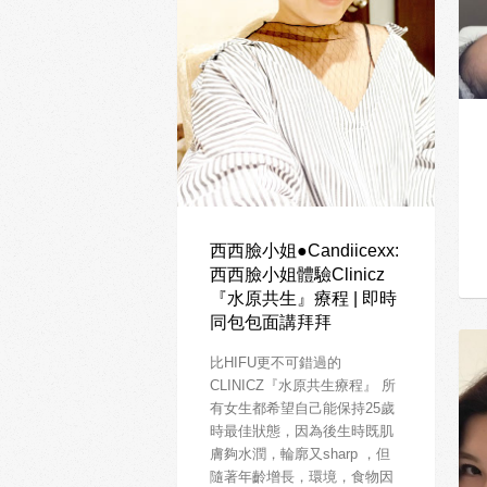
西西臉小姐●Candiicexx:
西西臉小姐體驗Clinicz
『水原共生』療程 | 即時
同包包面講拜拜
比HIFU更不可錯過的
CLINICZ『水原共生療程』 所
有女生都希望自己能保持25歲
時最佳狀態，因為後生時既肌
膚夠水潤，輪廓又sharp ，但
隨著年齡增長，環境，食物因