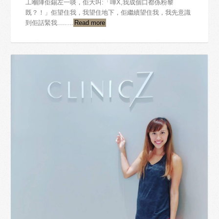
工嗰陣佢錫左一啖，佢大叫:「嘩X,我成個口都係粉黎
既？！」佢望住我，我望住地下，佢繼續望住我，我先意識
到佢話緊我.....…
Read more