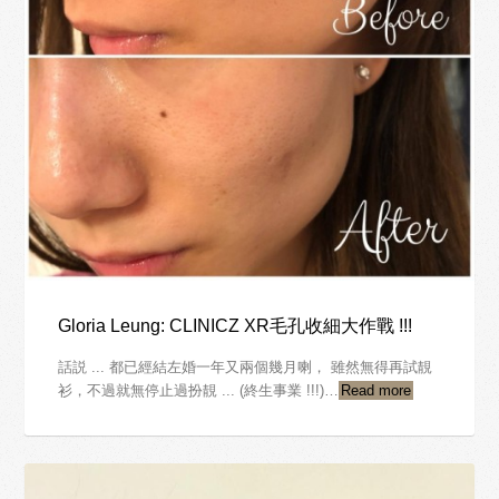
Gloria Leung: CLINICZ XR毛孔收細大作戰 !!!
話説 ... 都已經結左婚一年又兩個幾月喇， 雖然無得再試靚
衫，不過就無停止過扮靚 ... (終生事業 !!!)…
Read more