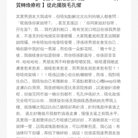
質轉煥療程 】從此擺脫毛孔懼
其實男朋友大我成年，但唔知點解次次出到街啲人都會問：
「呢個係你家姐呀?」，甚至直接話：「你同家姐好似呀，
孖生架?」我.....我冇講到粗口，唯有笑笑口咁話佢係我男朋
友，不過見到佢地個笑容僵硬曬，大家既尷尬程度直迫關家
姐咁囉。仲有唔知你地發唔發覺，淨係得男朋友會笑自己，
喺佢眼中我好似一舊屎，而佢係一朵鮮花咁。「幾十年之
後，我個樣會好似梁朝偉，而你唔係劉嘉玲，你係邵音音
咋..哈哈哈哈」男朋友周不時都會咁嘲笑我。唉唔通我啲皮
膚會愈來愈差，個樣愈來愈老，而男朋友就愈來愈有型？！
咁唔得架喎！！！唔係話擔心佢出軌嗰啲呀，而係，我對唔
住自己。我唔知自己有幾耐命，不過點都要比心機keep住啲
皮膚白白滑滑。我曾經喺街度比美容院推銷，試過做針清療
程，但做完同冇做一啲分別都冇，毛孔仲係好大，唔化妝係
完全唔可以出街....我懷疑佢係見我個樣愚愚鈍鈍先帶我上
樓。就係嗰次我話比自己聽唔好再針清，針到塊面仲衰過之
前。 過左好幾個月我都冇搞過皮膚，慢慢去返之前既水平。
其實我一直都覺得自己冇暗瘡已經好好，不過啲朋友一行近
就嘩一聲，話我成塊面都係油，可以用黎煎蛋。我心諗：有
油咪印下佢囉，再拍下啲碎粉，搞掂！但係當我接男朋友放