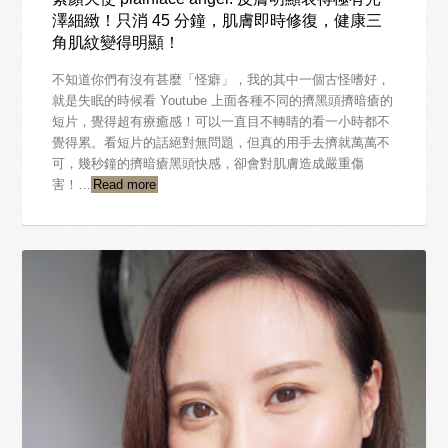
澤細緻！只消 45 分鐘，肌膚即時修復，健康三
角肌紋變得明顯！
不知道你們有沒有甚麼「怪癖」，我的其中一個古怪嗜好，
就是失眠的時候看 Youtube 上面各種不同的擠黑頭擠暗瘡的
短片，覺得超有療癒感！可以一直目不轉睛的看一小時都不
覺得累。看短片的話絕對無問題，但真的用手去擠就萬萬不
可，幾秒鐘的擠暗瘡黑頭快感，卻會對肌膚造成嚴重傷
害！…
Read more