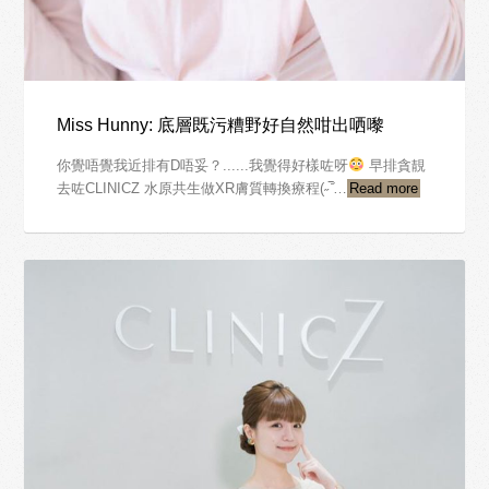
Miss Hunny: 底層既污糟野好自然咁出哂嚟
你覺唔覺我近排有D唔妥？......我覺得好樣咗呀
早排貪靚
去咗CLINICZ 水原共生做XR膚質轉換療程(˶‾᷄…
Read more