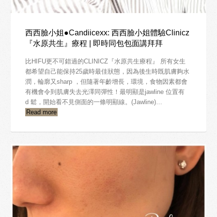
西西臉小姐●Candiicexx: 西西臉小姐體驗Clinicz
『水原共生』療程 | 即時同包包面講拜拜
比HIFU更不可錯過的CLINICZ『水原共生療程』 所有女生
都希望自己能保持25歲時最佳狀態，因為後生時既肌膚夠水
潤，輪廓又sharp ，但隨著年齡增長，環境，食物因素都會
有機會令到肌膚失去光澤同彈性！最明顯是jawline 位置有
d 鬆，開始看不見側面的一條明顯線。(Jawline)…
Read more