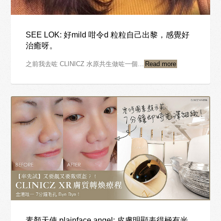
SEE LOK: 好mild 咁令d 粒粒自己出黎，感覺好
治癒呀。
之前我去咗 CLINICZ 水原共生做咗一個…
Read more
素顏天使 plainface angel: 皮膚明顯表得極有光