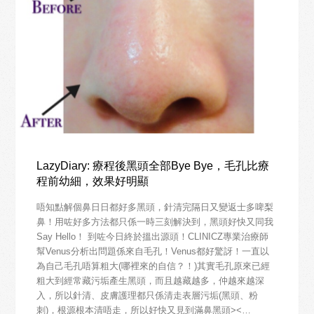
LazyDiary: 療程後黑頭全部Bye Bye，毛孔比療
程前幼細，效果好明顯
唔知點解個鼻日日都好多黑頭，針清完隔日又變返士多啤梨
鼻！用咗好多方法都只係一時三刻解決到，黑頭好快又同我
Say Hello！ 到咗今日終於搵出源頭！CLINICZ專業治療師
幫Venus分析出問題係來自毛孔！Venus都好驚訝！一直以
為自己毛孔唔算粗大(哪裡來的自信？！)其實毛孔原來已經
粗大到經常藏污垢產生黑頭，而且越藏越多，仲越來越深
入，所以針清、皮膚護理都只係清走表層污垢(黑頭、粉
刺)，根源根本清唔走，所以好快又見到滿鼻黑頭><…