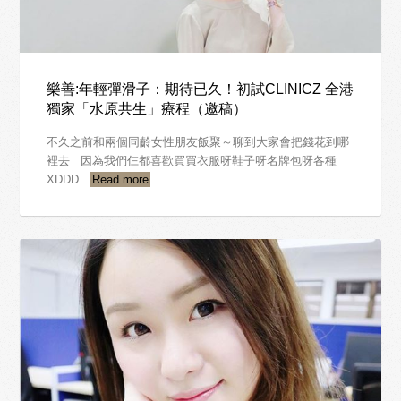
樂善:年輕彈滑子：期待已久！初試CLINICZ 全港
獨家「水原共生」療程（邀稿）
不久之前和兩個同齡女性朋友飯聚～聊到大家會把錢花到哪
裡去 因為我們仨都喜歡買買衣服呀鞋子呀名牌包呀各種
XDDD…
Read more