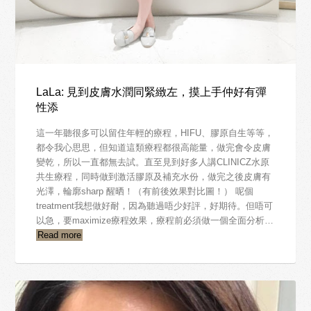
LaLa: 見到皮膚水潤同緊緻左，摸上手仲好有彈
性添
這一年聽很多可以留住年輕的療程，HIFU、膠原自生等等，
都令我心思思，但知道這類療程都很高能量，做完會令皮膚
變乾，所以一直都無去試。直至見到好多人講CLINICZ水原
共生療程，同時做到激活膠原及補充水份，做完之後皮膚有
光澤，輪廓sharp 醒晒！（有前後效果對比圖！） 呢個
treatment我想做好耐，因為聽過唔少好評，好期待。但唔可
以急，要maximize療程效果，療程前必須做一個全面分析…
Read more