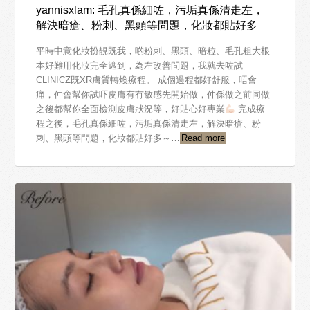
yannisxlam: 毛孔真係細咗，污垢真係清走左，
解決暗瘡、粉刺、黑頭等問題，化妝都貼好多
平時中意化妝扮靚既我，啲粉刺、黑頭、暗粒、毛孔粗大根
本好難用化妝完全遮到，為左改善問題，我就去咗試
CLINICZ既XR膚質轉煥療程。 成個過程都好舒服，唔會
痛，仲會幫你試吓皮膚有冇敏感先開始做，仲係做之前同做
之後都幫你全面檢測皮膚狀況等，好貼心好專業
完成療
程之後，毛孔真係細咗，污垢真係清走左，解決暗瘡、粉
刺、黑頭等問題，化妝都貼好多～…
Read more