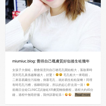
miumiuc.blog: 覺得自己嘅膚質好似後生咗幾年
女孩子大個咗，都會留意到自己啲毛孔開始粗大，落妝果時
見到毛孔真係越黎越大，好驚！
毛孔粗大一來唔靚，
二來容易藏住污垢物，倒塞毛孔，就好易生粒粒架喇！同埋
有時毛孔污糟，係睇唔到架，所以的起心肝去清一清！
前兩日去咗CLINICZ試做咗XR膚質轉煥療程，過程大約45分
鐘，過程中無唔舒服，我仲訓著咗添！
…
Read more