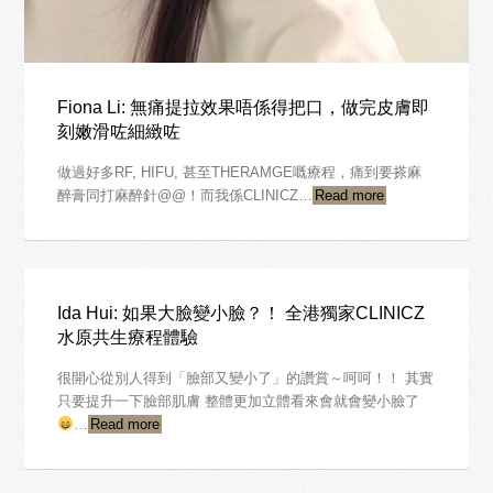
Fiona Li: 無痛提拉效果唔係得把口，做完皮膚即
刻嫩滑咗細緻咗
做過好多RF, HIFU, 甚至THERAMGE嘅療程，痛到要搽麻
醉膏同打麻醉針@@！而我係CLINICZ…
Read more
Ida Hui: 如果大臉變小臉？！ 全港獨家CLINICZ
水原共生療程體驗
很開心從別人得到「臉部又變小了」的讚賞～呵呵！！ 其實
只要提升一下臉部肌膚 整體更加立體看來會就會變小臉了
…
Read more