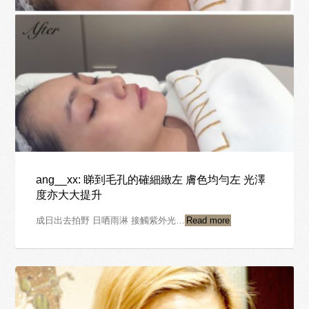
ang__xx: 睇到毛孔的確細緻左 膚色均勻左 光澤
度亦大大提升
成日出去拍野 日哂雨淋 接觸紫外光…
Read more